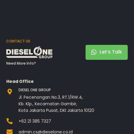
CONTACT US
Let’s Talk
Need More Info?
Head Office
DIESEL ONE GROUP
Jl. Pecenongan No.3, RT.1/RW.4,
Kb. Klp., Kecamatan Gambir,
Kota Jakarta Pusat, DKI Jakarta 10120
+62 21 385 7327
admin.cs@dieselone.co.id