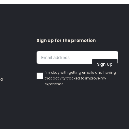
Sign up for the promotion
Sign Up
I’m okay with getting emails and having
that activity tracked to improve my
ia
experience.