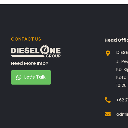
CONTACT US
Head Offi
DIES
Jl. P
Need More Info?
Kb. K
Let’s Talk
Kota 
10120
+62 2
admin