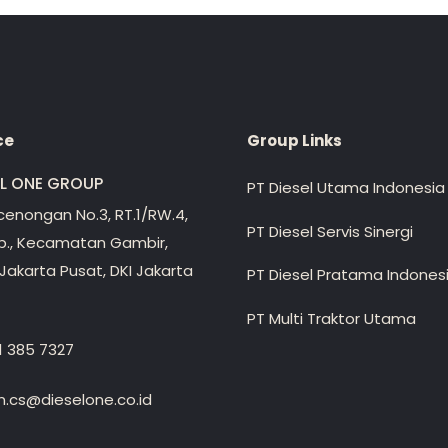
ce
Group Links
EL ONE GROUP
PT Diesel Utama Indonesia
ecenongan No.3, RT.1/RW.4,
PT Diesel Servis Sinergi
lp., Kecamatan Gambir,
Jakarta Pusat, DKI Jakarta
PT Diesel Pratama Indones
PT Multi Traktor Utama
1 385 7327
.cs@dieselone.co.id