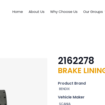
Home
About Us
Why Choose Us
Our Groups
2162278
BRAKE LININ
Product Brand
BENDIX
Vehicle Maker
SCANIA