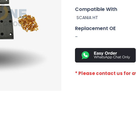
Compatible With
SCANIA HT
Replacement OE
–
* Please contact us for av