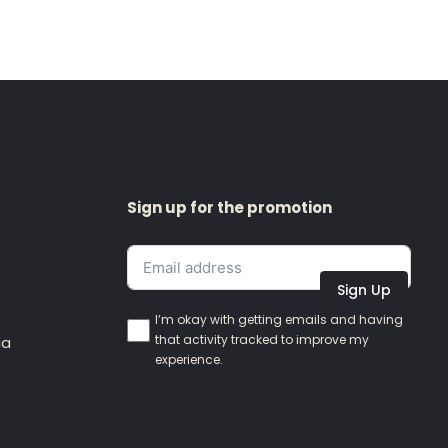
Sign up for the promotion
Sign Up
I’m okay with getting emails and having
that activity tracked to improve my
ia
experience.