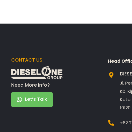
CONTACT US
Head Offi
DIES
Jl. P
Need More Info?
Kb. K
Let’s Talk
Kota 
10120
+62 2