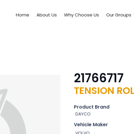
Home
About Us
Why Choose Us
Our Groups
21766717
TENSION ROL
Product Brand
DAYCO
Vehicle Maker
VOLVO