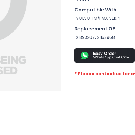
Compatible With
VOLVO FM/FMX VER.4
Replacement OE
21393207, 21153968
* Please contact us for av