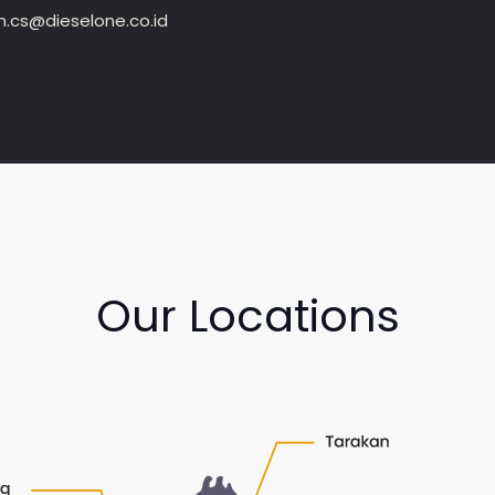
.cs@dieselone.co.id
Our Locations