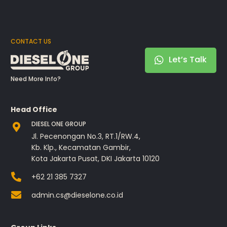
CONTACT US
Let’s Talk
Need More Info?
Head Office
DIESEL ONE GROUP
Jl. Pecenongan No.3, RT.1/RW.4,
Kb. Klp., Kecamatan Gambir,
Kota Jakarta Pusat, DKI Jakarta 10120
+62 21 385 7327
admin.cs@dieselone.co.id