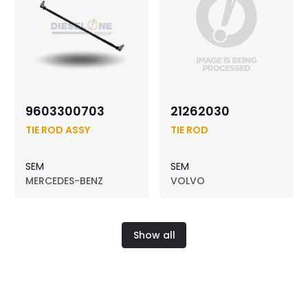
9603300703
21262030
TIE ROD ASSY
TIE ROD
SEM
SEM
MERCEDES-BENZ
VOLVO
Show all