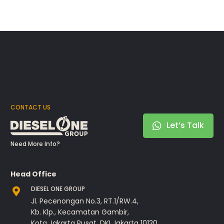
CONTACT US
Let’s Talk
Need More Info?
Head Office
DIESEL ONE GROUP
Jl. Pecenongan No.3, RT.1/RW.4,
Kb. Klp., Kecamatan Gambir,
Kota Jakarta Pusat, DKI Jakarta 10120