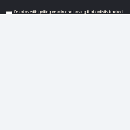
I’m okay with getting emails and having that activity tracked
to improve my experience.
Our Locations