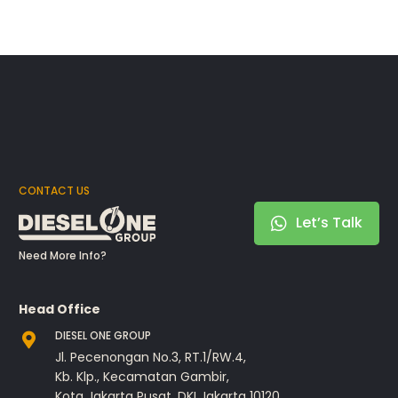
CONTACT US
Let’s Talk
Need More Info?
Head Office
DIESEL ONE GROUP
Jl. Pecenongan No.3, RT.1/RW.4,
Kb. Klp., Kecamatan Gambir,
Kota Jakarta Pusat, DKI Jakarta 10120