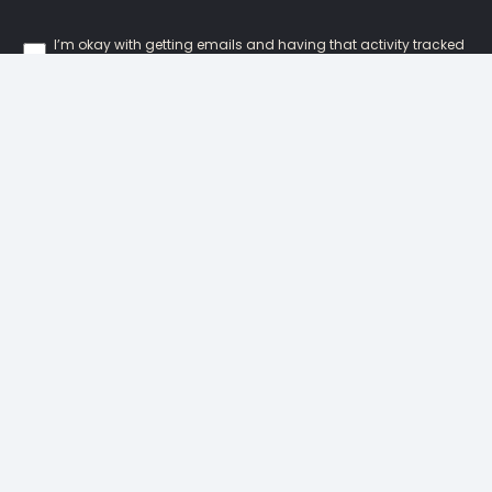
I’m okay with getting emails and having that activity tracked
to improve my experience.
Our Locations