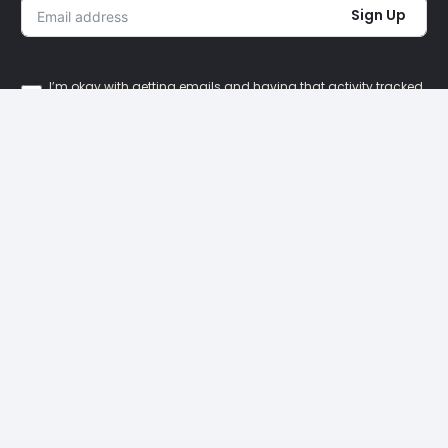
Sign Up
I’m okay with getting emails and having that activity tracked
to improve my experience.