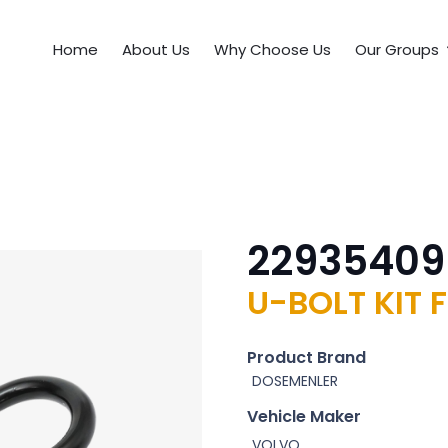
Home
About Us
Why Choose Us
Our Groups
22935409
U-BOLT KIT 
Product Brand
DOSEMENLER
Vehicle Maker
VOLVO