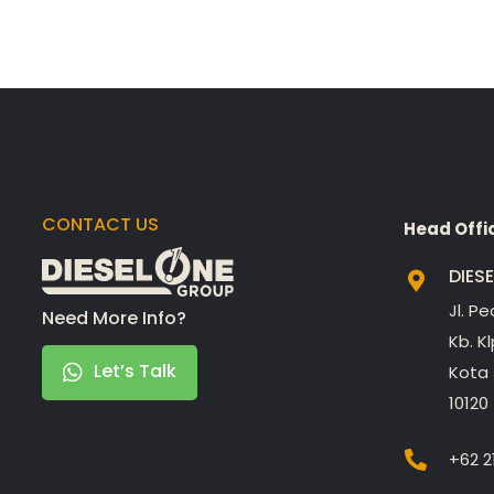
CONTACT US
Head Offi
DIES
Jl. P
Need More Info?
Kb. K
Let’s Talk
Kota 
10120
+62 2