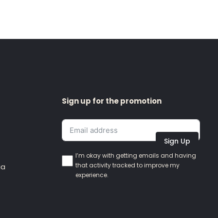
Sign up for the promotion
Sign Up
I’m okay with getting emails and having
that activity tracked to improve my
ia
experience.