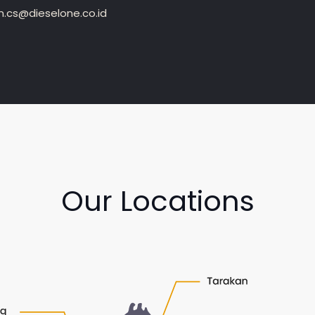
.cs@dieselone.co.id
Our Locations