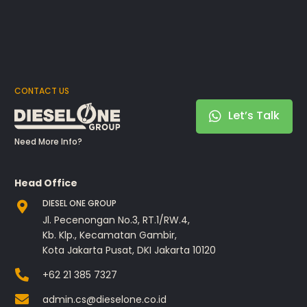
CONTACT US
Let’s Talk
Need More Info?
Head Office
DIESEL ONE GROUP
Jl. Pecenongan No.3, RT.1/RW.4,
Kb. Klp., Kecamatan Gambir,
Kota Jakarta Pusat, DKI Jakarta 10120
+62 21 385 7327
admin.cs@dieselone.co.id