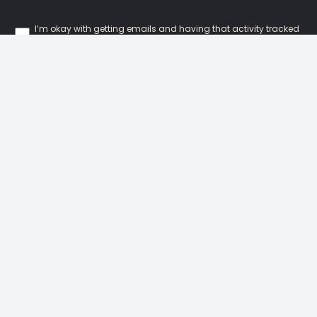
I’m okay with getting emails and having that activity tracked
to improve my experience.
Our Locations