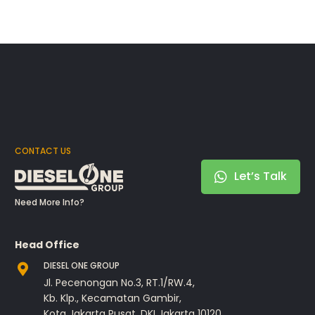
CONTACT US
Let’s Talk
Need More Info?
Head Office
DIESEL ONE GROUP
Jl. Pecenongan No.3, RT.1/RW.4,
Kb. Klp., Kecamatan Gambir,
Kota Jakarta Pusat, DKI Jakarta 10120