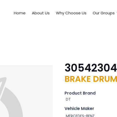
Home
About Us
Why Choose Us
Our Groups
30542304
BRAKE DRUM
Product Brand
DT
Vehicle Maker
MERCEDES-BENZ