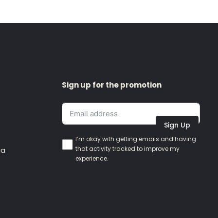
Sign up for the promotion
Sign Up
I’m okay with getting emails and having
that activity tracked to improve my
ia
experience.