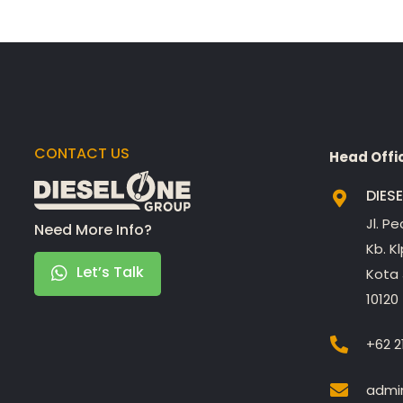
CONTACT US
Head Offi
DIES
Jl. P
Need More Info?
Kb. K
Let’s Talk
Kota 
10120
+62 2
admin