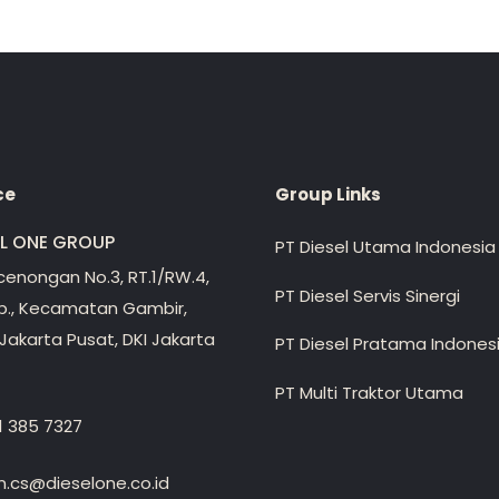
ce
Group Links
EL ONE GROUP
PT Diesel Utama Indonesia
ecenongan No.3, RT.1/RW.4,
PT Diesel Servis Sinergi
lp., Kecamatan Gambir,
Jakarta Pusat, DKI Jakarta
PT Diesel Pratama Indones
PT Multi Traktor Utama
1 385 7327
.cs@dieselone.co.id