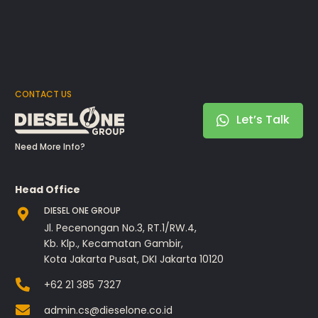
CONTACT US
Let’s Talk
Need More Info?
Head Office
DIESEL ONE GROUP
Jl. Pecenongan No.3, RT.1/RW.4,
Kb. Klp., Kecamatan Gambir,
Kota Jakarta Pusat, DKI Jakarta 10120
+62 21 385 7327
admin.cs@dieselone.co.id