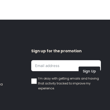
Sign up for the promotion
Sign Up
I’m okay with getting emails and having
that activity tracked to improve my
ia
experience.