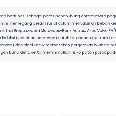
 yang berfungsi sebagai poros penghubung antara mata pega
en ini memegang peran krusial dalam menyalurkan beban ke
 truk Eropa seperti Mercedes-Benz Actros, Axor, Volvo FH/FM
an induksi (induction hardened) untuk ketahanan ekstrem t
grease) dan nipel untuk memastikan pergerakan bushing tetap
egah bunyi derit, serta meminimalkan risiko patah poros pa