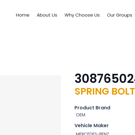
Home
About Us
Why Choose Us
Our Groups
30876502
SPRING BOLT
Product Brand
OEM
Vehicle Maker
MERCEDES-BENZ