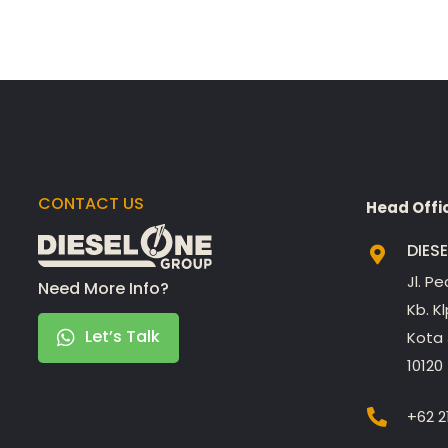
CONTACT US
Head Offi
DIES
Jl. P
Need More Info?
Kb. K
Let’s Talk
Kota 
10120
+62 2