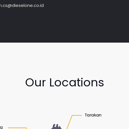
.cs@dieselone.co.id
Our Locations