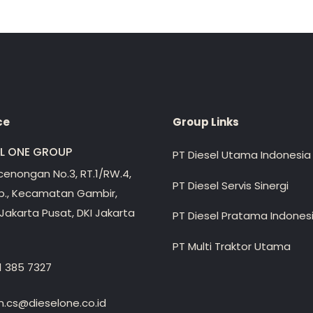
ce
Group Links
EL ONE GROUP
PT Diesel Utama Indonesia
ecenongan No.3, RT.1/RW.4,
PT Diesel Servis Sinergi
lp., Kecamatan Gambir,
Jakarta Pusat, DKI Jakarta
PT Diesel Pratama Indones
PT Multi Traktor Utama
1 385 7327
.cs@dieselone.co.id