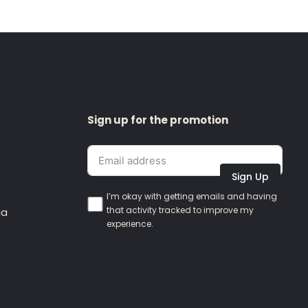
Sign up for the promotion
Sign Up
I’m okay with getting emails and having
that activity tracked to improve my
ia
experience.