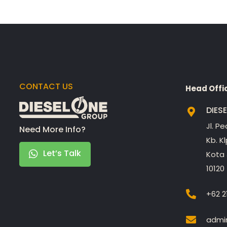
CONTACT US
Head Offi
DIES
Jl. P
Need More Info?
Kb. K
Let’s Talk
Kota 
10120
+62 2
admin