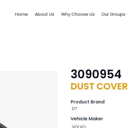
Home
About Us
Why Choose Us
Our Groups
3090954
DUST COVER
Product Brand
DT
Vehicle Maker
VOLVO