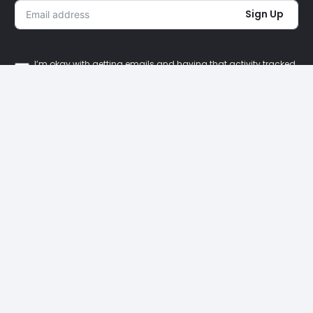
Sign Up
I’m okay with getting emails and having that activity tracked
to improve my experience.