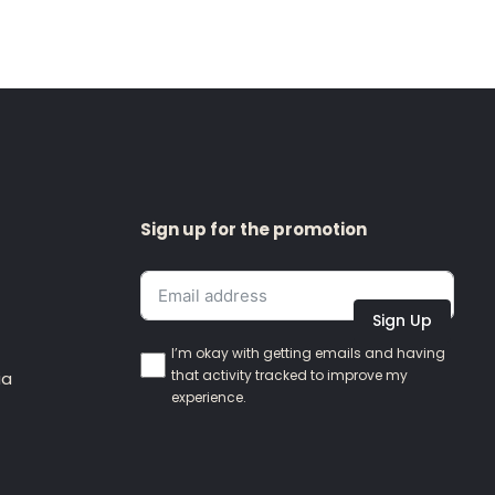
Sign up for the promotion
Sign Up
I’m okay with getting emails and having
that activity tracked to improve my
ia
experience.