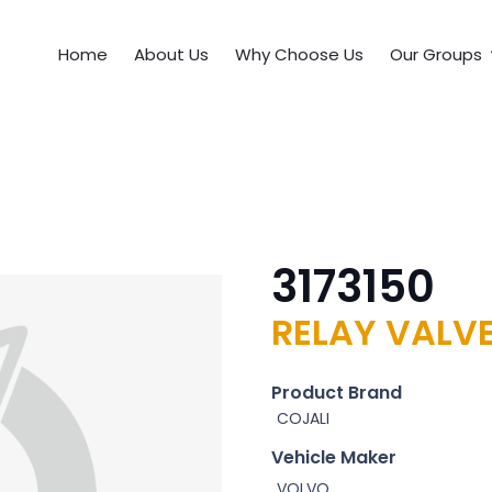
Home
About Us
Why Choose Us
Our Groups
3173150
RELAY VALV
Product Brand
COJALI
Vehicle Maker
VOLVO