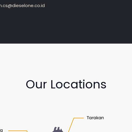
.cs@dieselone.co.id
Our Locations