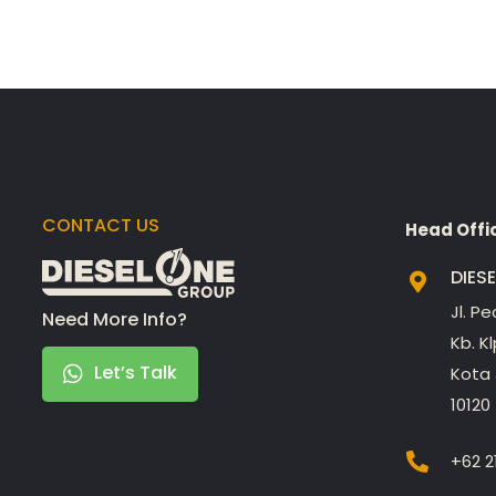
CONTACT US
Head Offi
DIES
Jl. P
Need More Info?
Kb. K
Let’s Talk
Kota 
10120
+62 2