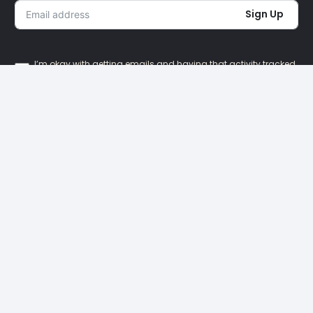
Sign Up
I’m okay with getting emails and having that activity tracked
to improve my experience.