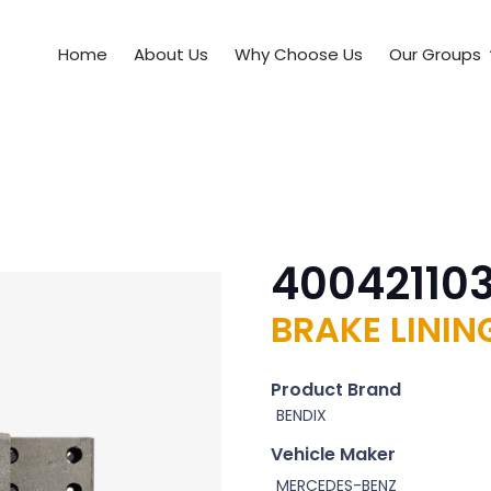
Home
About Us
Why Choose Us
Our Groups
40042110
BRAKE LININ
Product Brand
BENDIX
Vehicle Maker
MERCEDES-BENZ