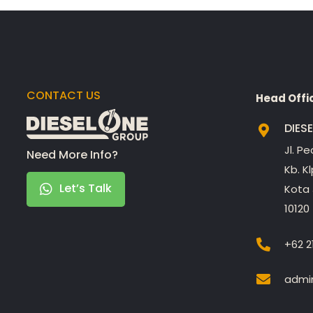
CONTACT US
Head Offi
DIES
Jl. P
Need More Info?
Kb. K
Let’s Talk
Kota 
10120
+62 2
admin