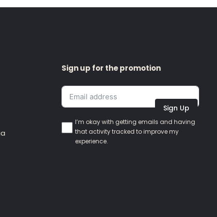
Sign up for the promotion
Sign Up
I’m okay with getting emails and having
that activity tracked to improve my
ia
experience.