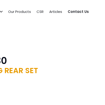
Our Products
CSR
Articles
Contact Us
30
G REAR SET