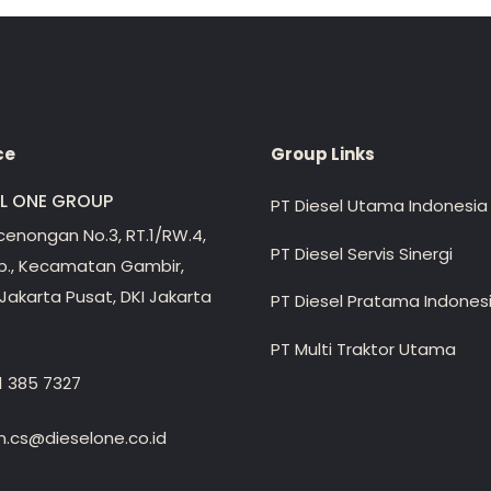
ce
Group Links
EL ONE GROUP
PT Diesel Utama Indonesia
ecenongan No.3, RT.1/RW.4,
PT Diesel Servis Sinergi
lp., Kecamatan Gambir,
Jakarta Pusat, DKI Jakarta
PT Diesel Pratama Indones
PT Multi Traktor Utama
1 385 7327
.cs@dieselone.co.id