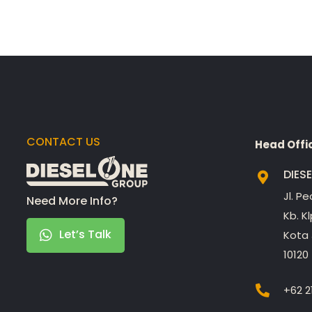
CONTACT US
Head Offi
DIES
Jl. P
Need More Info?
Kb. K
Let’s Talk
Kota 
10120
+62 2