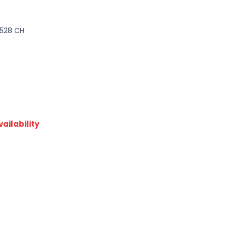
2528 CH
ailability