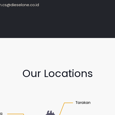
.cs@dieselone.co.id
Our Locations