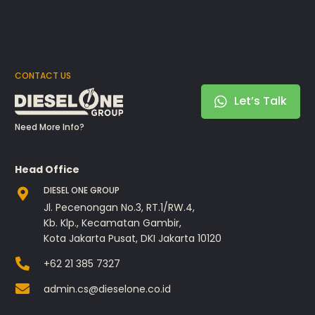
CONTACT US
Let’s Talk
Need More Info?
Head Office
DIESEL ONE GROUP
Jl. Pecenongan No.3, RT.1/RW.4,
Kb. Klp., Kecamatan Gambir,
Kota Jakarta Pusat, DKI Jakarta 10120
+62 21 385 7327
admin.cs@dieselone.co.id