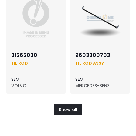
21262030
9603300703
TIE ROD
TIE ROD ASSY
SEM
SEM
VOLVO
MERCEDES-BENZ
Show all