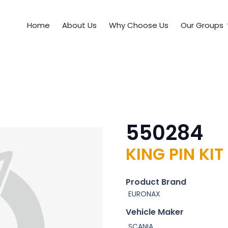
Home
About Us
Why Choose Us
Our Groups
550284
KING PIN KIT
Product Brand
EURONAX
Vehicle Maker
SCANIA