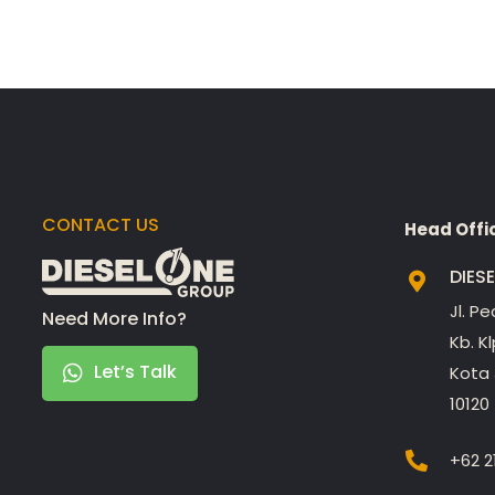
CONTACT US
Head Offi
DIES
Jl. P
Need More Info?
Kb. K
Let’s Talk
Kota 
10120
+62 2