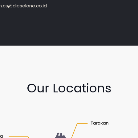
.cs@dieselone.co.id
Our Locations