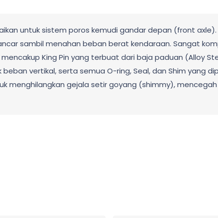
ikan untuk sistem poros kemudi gandar depan (front axle). K
ncar sambil menahan beban berat kendaraan. Sangat kompa
ini mencakup King Pin yang terbuat dari baja paduan (Alloy S
tuk beban vertikal, serta semua O-ring, Seal, dan Shim yang
 untuk menghilangkan gejala setir goyang (shimmy), menceg