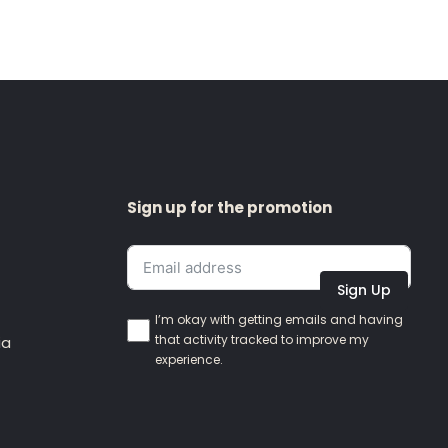
Sign up for the promotion
Sign Up
I’m okay with getting emails and having
that activity tracked to improve my
ia
experience.