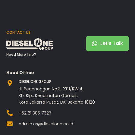
CONTACT US
Let’s Talk
Need More Info?
Head Office
DIESEL ONE GROUP
Jl. Pecenongan No.3, RT.1/RW.4,
Kb. Klp., Kecamatan Gambir,
Kota Jakarta Pusat, DKI Jakarta 10120
+62 21 385 7327
admin.cs@dieselone.co.id