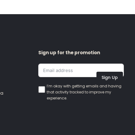
Sign up for the promotion
Sign Up
I’m okay with getting emails and having
that activity tracked to improve my
ia
experience.