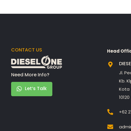
CONTACT US
Head Offi
DIES
Jl. P
Need More Info?
Kb. K
Let’s Talk
Kota 
10120
+62 2
admin