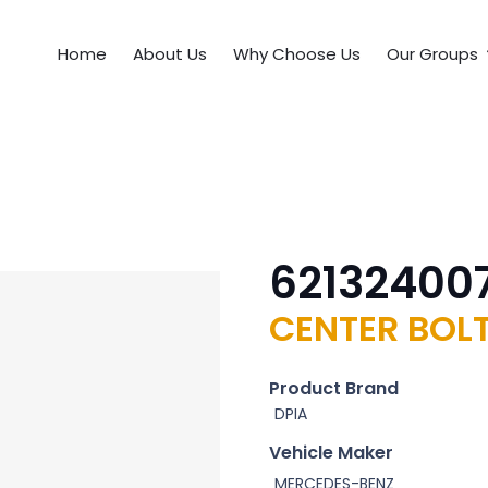
Home
About Us
Why Choose Us
Our Groups
621324007
CENTER BOLT
Product Brand
DPIA
Vehicle Maker
MERCEDES-BENZ