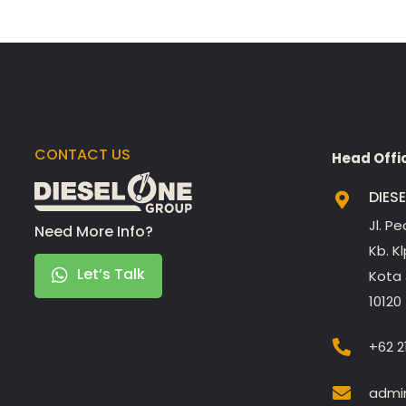
CONTACT US
Head Offi
DIES
Jl. P
Need More Info?
Kb. K
Let’s Talk
Kota 
10120
+62 2
admin