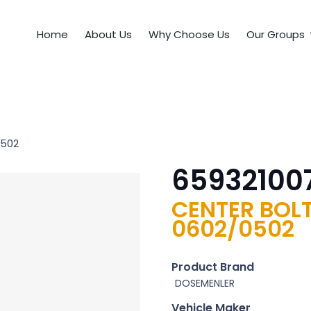
Home
About Us
Why Choose Us
Our Groups
0502
65932100
CENTER BOLT
0602/0502
Product Brand
DOSEMENLER
Vehicle Maker