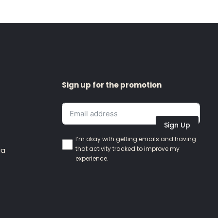
Sign up for the promotion
Sign Up
I’m okay with getting emails and having
that activity tracked to improve my
ia
experience.