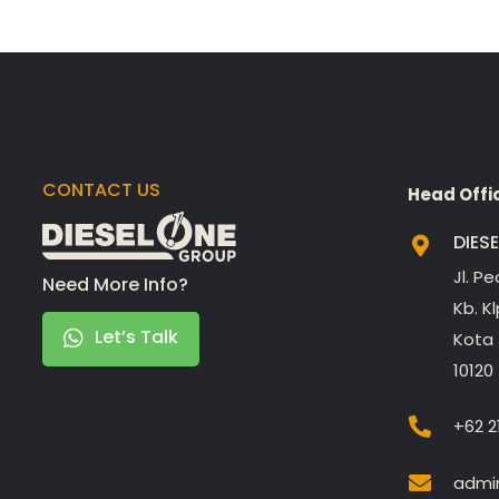
CONTACT US
Head Offi
DIES
Jl. P
Need More Info?
Kb. K
Let’s Talk
Kota 
10120
+62 2
admin