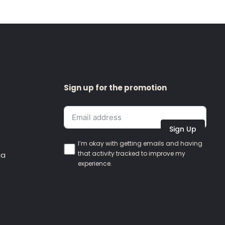
Sign up for the promotion
Sign Up
I’m okay with getting emails and having
that activity tracked to improve my
ia
experience.