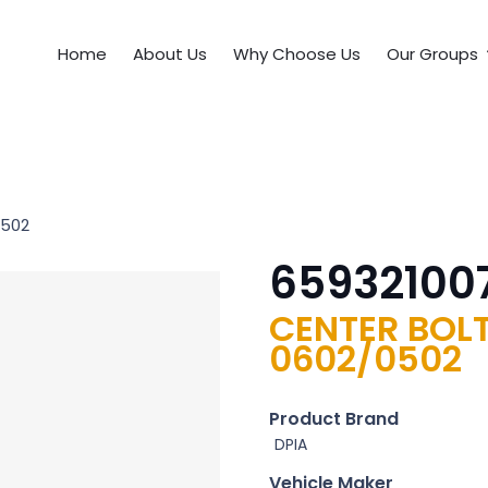
Home
About Us
Why Choose Us
Our Groups
0502
65932100
CENTER BOLT
0602/0502
Product Brand
DPIA
Vehicle Maker