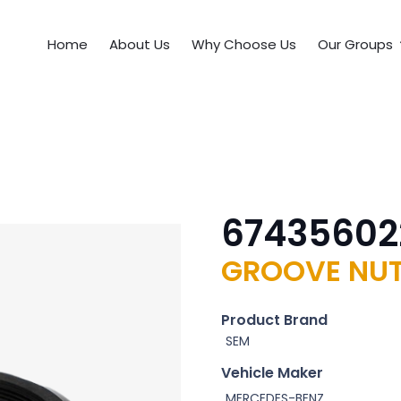
Home
About Us
Why Choose Us
Our Groups
67435602
GROOVE NU
Product Brand
SEM
Vehicle Maker
MERCEDES-BENZ