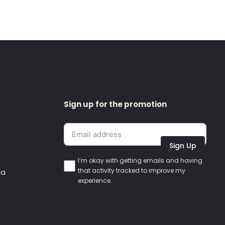
Sign up for the promotion
Sign Up
I’m okay with getting emails and having
that activity tracked to improve my
ia
experience.