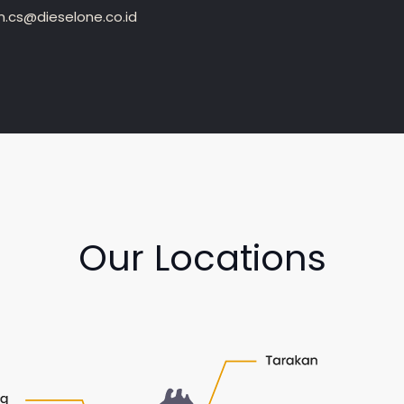
.cs@dieselone.co.id
Our Locations