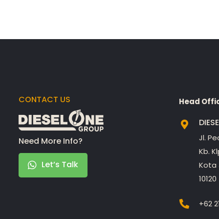
CONTACT US
Head Offi
DIES
Jl. P
Need More Info?
Kb. K
Let’s Talk
Kota 
10120
+62 2