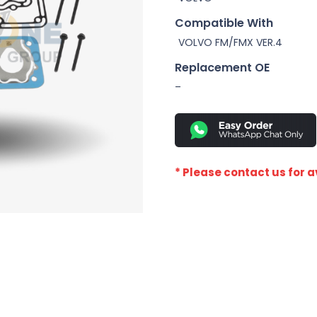
Compatible With
VOLVO FM/FMX VER.4
Replacement OE
–
* Please contact us for av