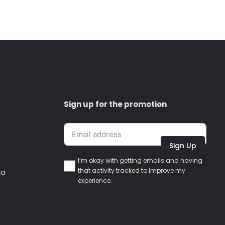
Sign up for the promotion
Sign Up
I’m okay with getting emails and having
that activity tracked to improve my
ia
experience.