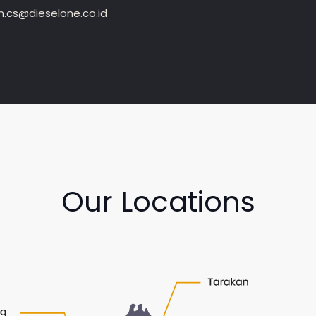
.cs@dieselone.co.id
Our Locations