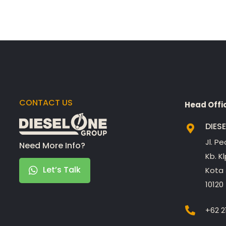
CONTACT US
Head Offi
DIES
Jl. P
Need More Info?
Kb. K
Let’s Talk
Kota 
10120
+62 2