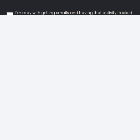
I’m okay with getting emails and having that activity tracked
to improve my experience.
Our Locations