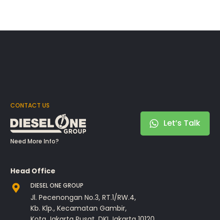
CONTACT US
Let’s Talk
Need More Info?
Head Office
DIESEL ONE GROUP
Jl. Pecenongan No.3, RT.1/RW.4,
Kb. Klp., Kecamatan Gambir,
Kota Jakarta Pusat, DKI Jakarta 10120