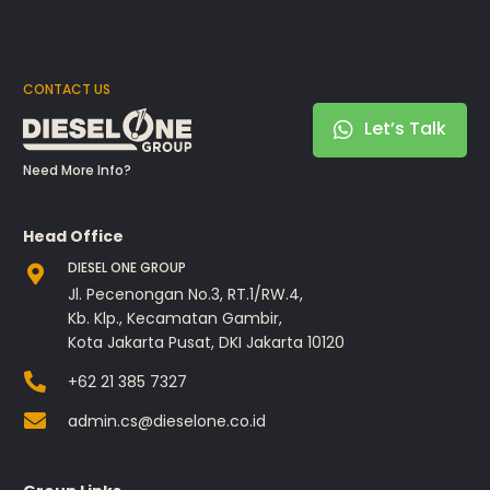
CONTACT US
Let’s Talk
Need More Info?
Head Office
DIESEL ONE GROUP
Jl. Pecenongan No.3, RT.1/RW.4,
Kb. Klp., Kecamatan Gambir,
Kota Jakarta Pusat, DKI Jakarta 10120
+62 21 385 7327
admin.cs@dieselone.co.id