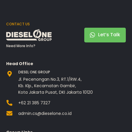
CONTACT US
Let’s Talk
Need More Info?
Head Office
DIESEL ONE GROUP
Jl. Pecenongan No.3, RT.1/RW.4,
Kb. Klp., Kecamatan Gambir,
Kota Jakarta Pusat, DKI Jakarta 10120
+62 21 385 7327
admin.cs@dieselone.co.id