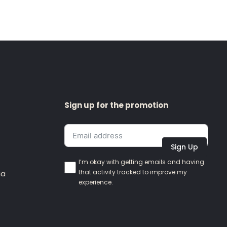
Sign up for the promotion
Sign Up
I’m okay with getting emails and having
that activity tracked to improve my
ia
experience.