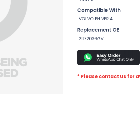
Compatible With
VOLVO FH VER.4
Replacement OE
21172036GV
* Please contact us for av