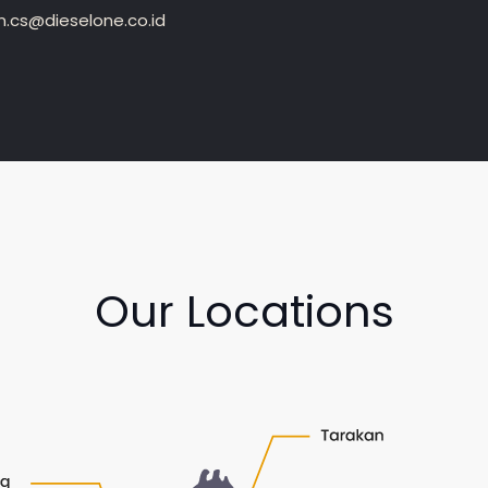
.cs@dieselone.co.id
Our Locations