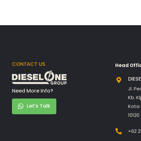
CONTACT US
Head Offi
DIES
Jl. P
Need More Info?
Kb. K
Let’s Talk
Kota 
10120
+62 2