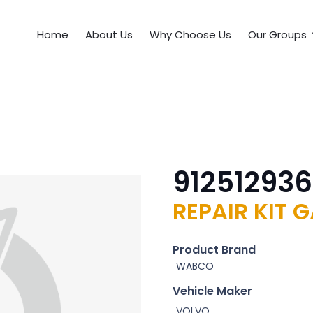
Home
About Us
Why Choose Us
Our Groups
912512936
REPAIR KIT 
Product Brand
WABCO
Vehicle Maker
VOLVO