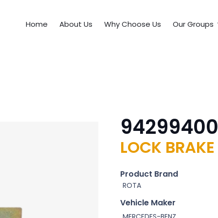
Home
About Us
Why Choose Us
Our Groups
9429940
LOCK BRAKE
Product Brand
ROTA
Vehicle Maker
MERCEDES-BENZ