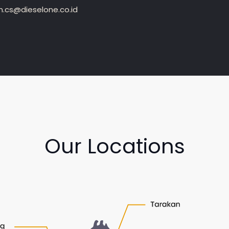
.cs@dieselone.co.id
Our Locations