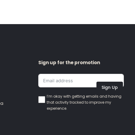
Sign up for the promotion
Sign Up
I’m okay with getting emails and having
that activity tracked to improve my
ia
experience.