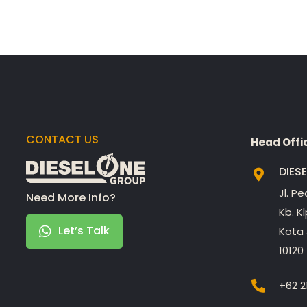
CONTACT US
Head Offi
DIES
Jl. P
Need More Info?
Kb. K
Let’s Talk
Kota 
10120
+62 2