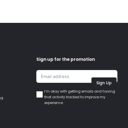
Sign up for the promotion
Sign Up
I’m okay with getting emails and having
that activity tracked to improve my
ia
experience.