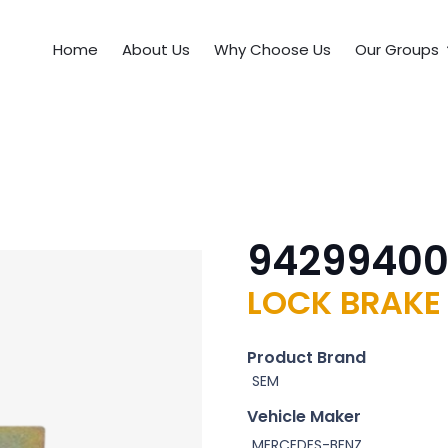
Home
About Us
Why Choose Us
Our Groups
9429940
LOCK BRAKE
Product Brand
SEM
Vehicle Maker
MERCEDES-BENZ