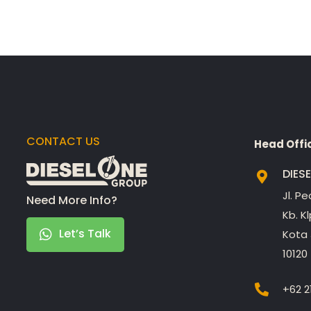
CONTACT US
Head Offi
DIES
Jl. P
Need More Info?
Kb. K
Let’s Talk
Kota 
10120
+62 2