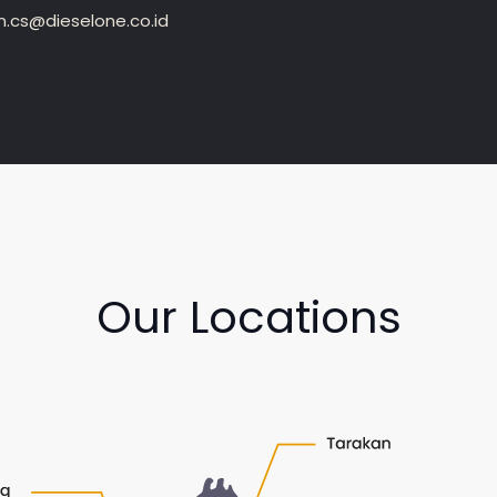
.cs@dieselone.co.id
Our Locations