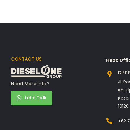
CONTACT US
Head Offi
DIES
Jl. P
Need More Info?
Kb. K
Let’s Talk
Kota 
10120
+62 2