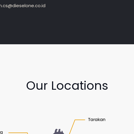
.cs@dieselone.co.id
Our Locations