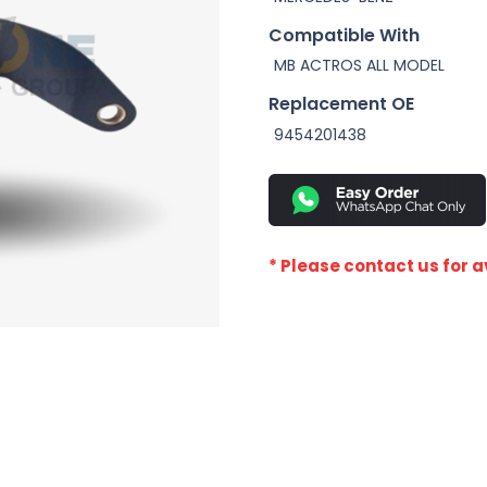
Compatible With
MB ACTROS ALL MODEL
Replacement OE
9454201438
* Please contact us for av