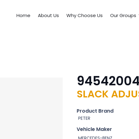
Home
About Us
Why Choose Us
Our Groups
9454200
SLACK ADJUS
Product Brand
PETER
Vehicle Maker
MERCEDES-BENZ