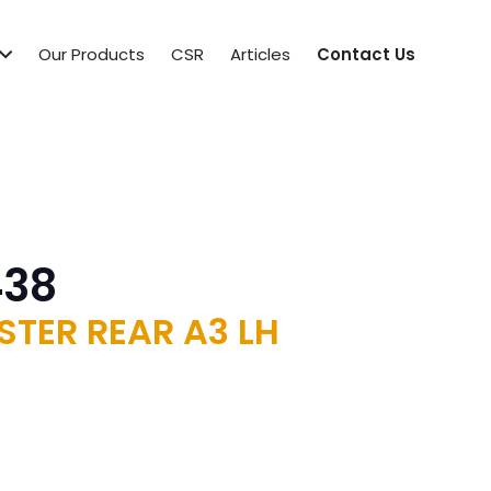
Our Products
CSR
Articles
Contact Us
438
TER REAR A3 LH