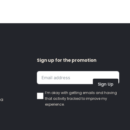
Sign up for the promotion
Sign Up
I’m okay with getting emails and having
that activity tracked to improve my
ia
experience.