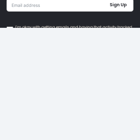
Sign Up
I’m okay with getting emails and having that activity tracked
to improve my experience.