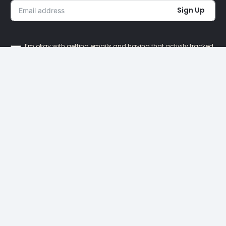
Sign Up
I’m okay with getting emails and having that activity tracked
to improve my experience.