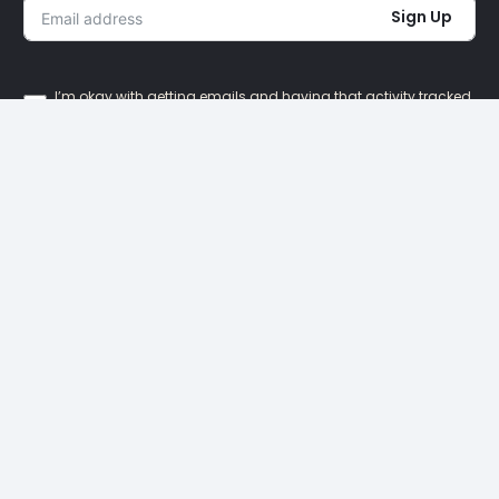
Sign Up
I’m okay with getting emails and having that activity tracked
to improve my experience.