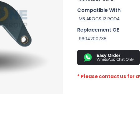
Compatible With
MB AROCS 12 RODA
Replacement OE
9604200738
* Please contact us for av