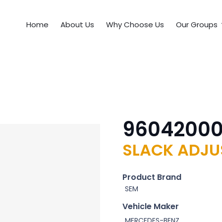
Home
About Us
Why Choose Us
Our Groups
9604200
SLACK ADJUS
Product Brand
SEM
Vehicle Maker
MERCEDES-BENZ