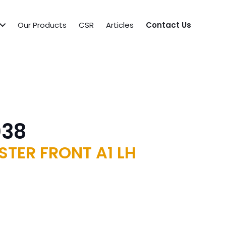
Our Products
CSR
Articles
Contact Us
038
TER FRONT A1 LH