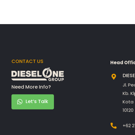
CONTACT US
Head Offi
DIES
Jl. P
Need More Info?
Kb. K
Let’s Talk
Kota 
10120
+62 2