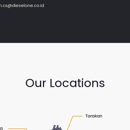
.cs@dieselone.co.id
Our Locations