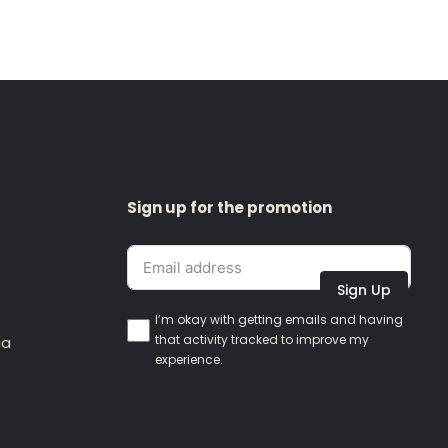
Sign up for the promotion
Sign Up
I’m okay with getting emails and having
that activity tracked to improve my
ia
experience.