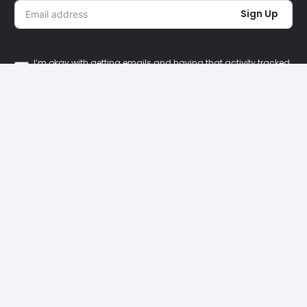
Sign Up
I’m okay with getting emails and having that activity tracked
to improve my experience.