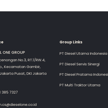
ce
Group Links
EL ONE GROUP
PT Diesel Utama Indonesia
ecenongan No.3, RT.1/RW.4,
PT Diesel Servis Sinergi
lp., Kecamatan Gambir,
Jakarta Pusat, DKI Jakarta
PT Diesel Pratama Indones
PT Multi Traktor Utama
1 385 7327
.cs@dieselone.co.id