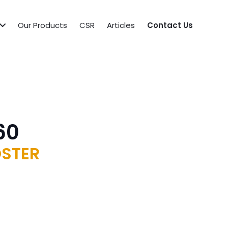
Our Products
CSR
Articles
Contact Us
60
STER