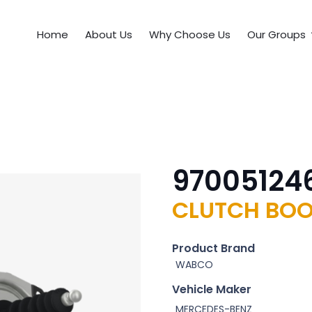
Home
About Us
Why Choose Us
Our Groups
97005124
CLUTCH BOO
Product Brand
WABCO
Vehicle Maker
MERCEDES-BENZ