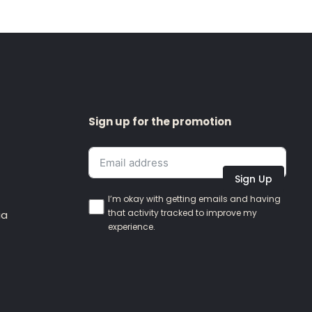
Sign up for the promotion
Sign Up
I’m okay with getting emails and having
that activity tracked to improve my
ia
experience.