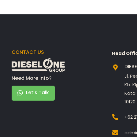
CONTACT US
Head Offi
DIES
Jl. P
Need More Info?
Kb. K
Let’s Talk
Kota 
10120
+62 2
admin