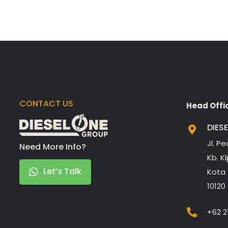
CONTACT US
Head Offi
DIES
Jl. P
Need More Info?
Kb. K
Let’s Talk
Kota 
10120
+62 2