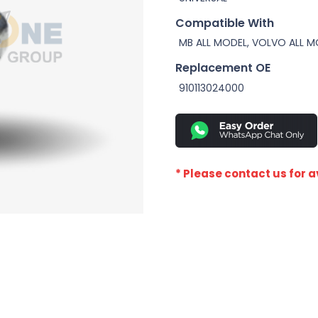
Compatible With
MB ALL MODEL, VOLVO ALL M
Replacement OE
910113024000
* Please contact us for av