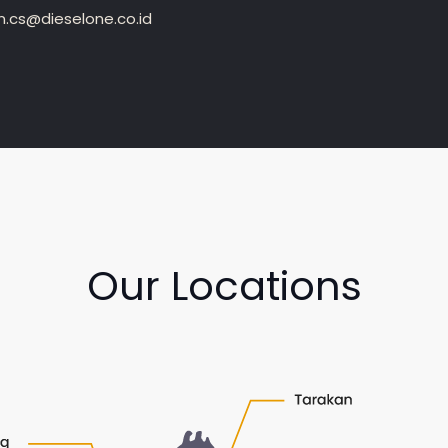
.cs@dieselone.co.id
Our Locations