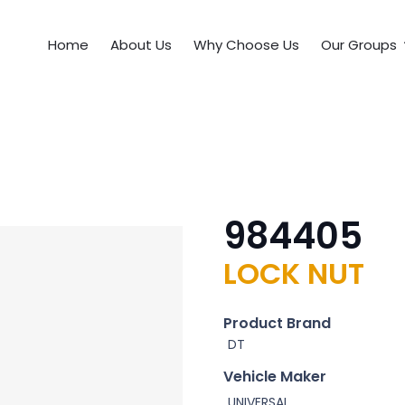
Home
About Us
Why Choose Us
Our Groups
984405
LOCK NUT
Product Brand
DT
Vehicle Maker
UNIVERSAL