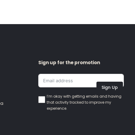
Sign up for the promotion
Sign Up
I’m okay with getting emails and having
that activity tracked to improve my
ia
experience.