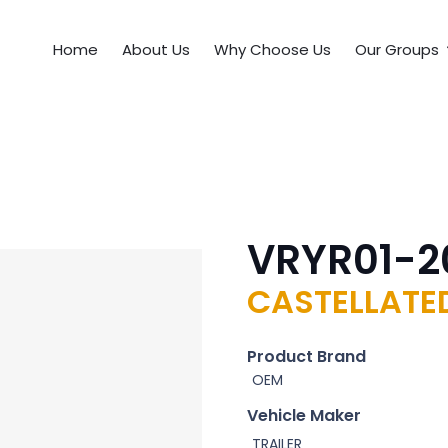
Home
About Us
Why Choose Us
Our Groups
VRYR01-2
CASTELLATED
Product Brand
OEM
Vehicle Maker
TRAILER