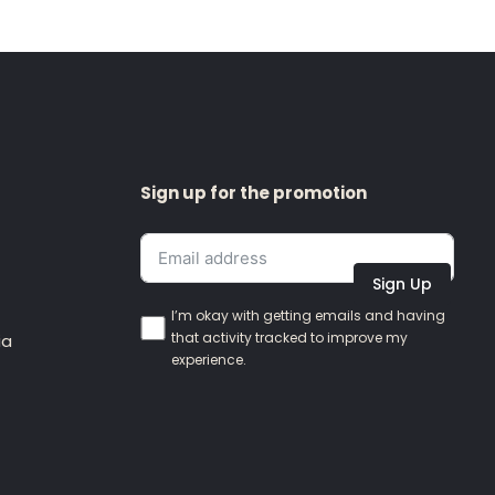
Sign up for the promotion
Sign Up
I’m okay with getting emails and having
that activity tracked to improve my
ia
experience.