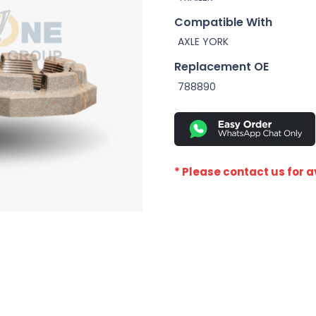
Compatible With
AXLE YORK
Replacement OE
788890
* Please contact us for av