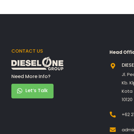
CONTACT US
Head Offi
DIES
Jl. P
Need More Info?
Kb. K
Let’s Talk
Kota 
10120
+62 2
admin