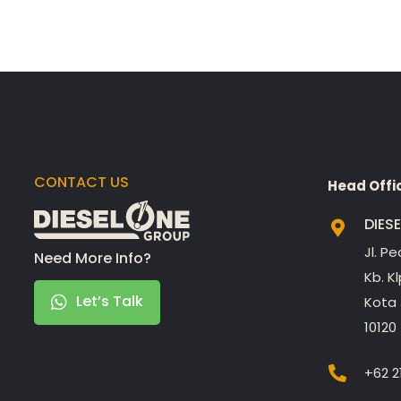
CONTACT US
Head Offi
DIES
Jl. P
Need More Info?
Kb. K
Let’s Talk
Kota 
10120
+62 2