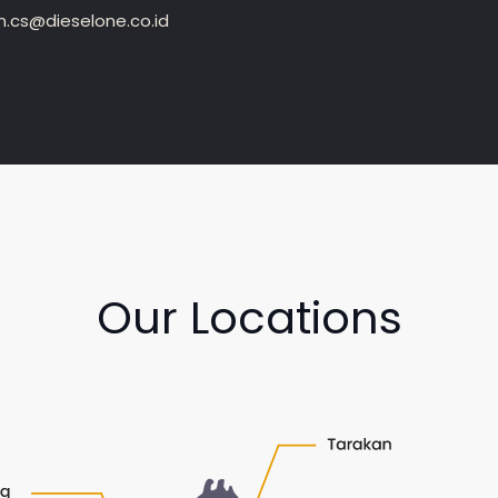
.cs@dieselone.co.id
Our Locations