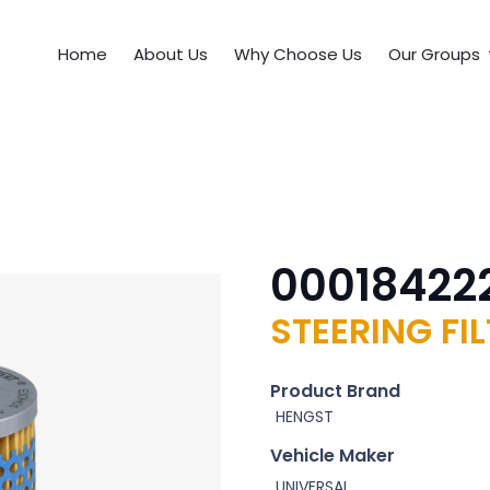
Home
About Us
Why Choose Us
Our Groups
00018422
STEERING FI
Product Brand
HENGST
Vehicle Maker
UNIVERSAL