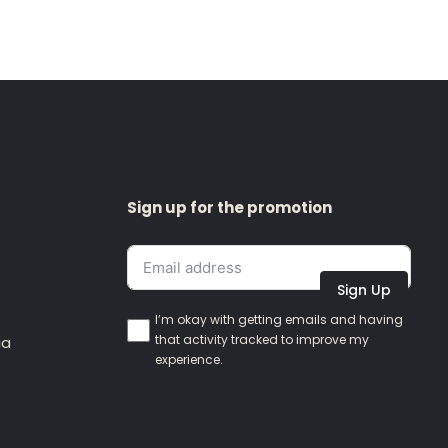
Sign up for the promotion
Sign Up
I’m okay with getting emails and having
that activity tracked to improve my
ia
experience.