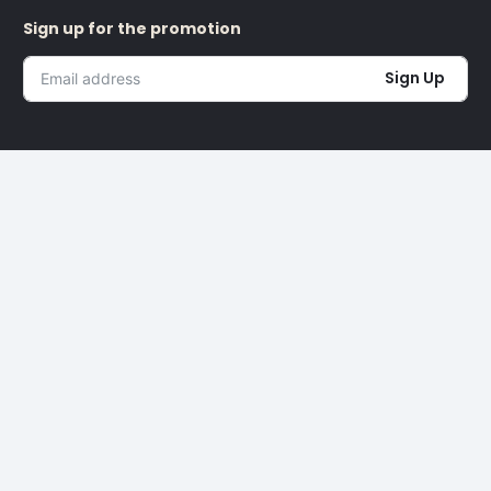
Sign up for the promotion
Sign Up
I’m okay with getting emails and having that activity tracked
to improve my experience.