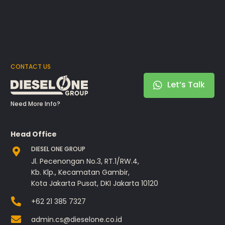
CONTACT US
Let’s Talk
Need More Info?
Head Office
DIESEL ONE GROUP
Jl. Pecenongan No.3, RT.1/RW.4,
Kb. Klp., Kecamatan Gambir,
Kota Jakarta Pusat, DKI Jakarta 10120
+62 21 385 7327
admin.cs@dieselone.co.id