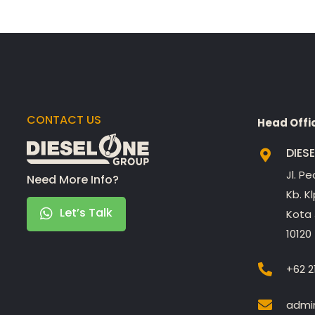
CONTACT US
Head Offi
DIES
Jl. P
Need More Info?
Kb. K
Let’s Talk
Kota 
10120
+62 2
admin