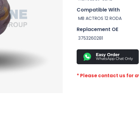
Compatible With
MB ACTROS 12 RODA
Replacement OE
3753260281
* Please contact us for av