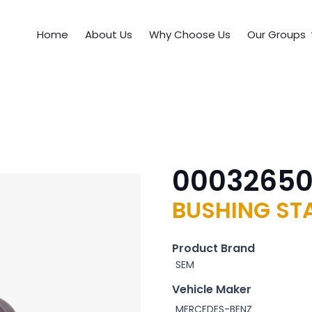
Home
About Us
Why Choose Us
Our Groups
00032650
BUSHING STA
Product Brand
SEM
Vehicle Maker
MERCEDES-BENZ