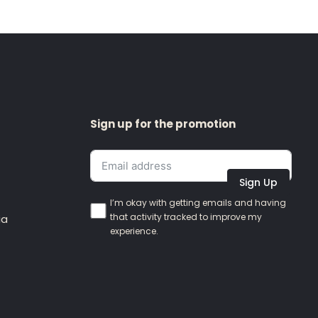
Sign up for the promotion
Sign Up
I’m okay with getting emails and having
that activity tracked to improve my
ia
experience.