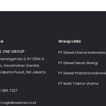
ce
Group Links
EL ONE GROUP
PT Diesel Utama Indonesia
ecenongan No.3, RT.1/RW.4,
PT Diesel Servis Sinergi
lp., Kecamatan Gambir,
Jakarta Pusat, DKI Jakarta
PT Diesel Pratama Indones
PT Multi Traktor Utama
1 385 7327
.cs@dieselone.co.id