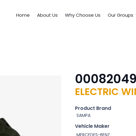
Home
About Us
Why Choose Us
Our Groups
0008204
ELECTRIC W
Product Brand
SAMPA
Vehicle Maker
MERCEDES-BENZ