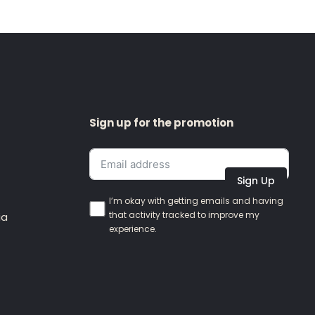
Sign up for the promotion
Sign Up
I’m okay with getting emails and having
that activity tracked to improve my
ia
experience.