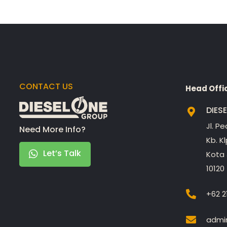
CONTACT US
Head Offi
DIES
Jl. P
Need More Info?
Kb. K
Let’s Talk
Kota 
10120
+62 2
admin