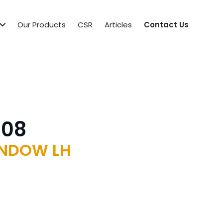
Our Products
CSR
Articles
Contact Us
908
INDOW LH