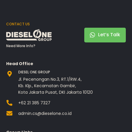
CONTACT US
Let’s Talk
Need More Info?
Head Office
DIESEL ONE GROUP
Jl. Pecenongan No.3, RT.1/RW.4,
Kb. Klp., Kecamatan Gambir,
Kota Jakarta Pusat, DKI Jakarta 10120
+62 21 385 7327
admin.cs@dieselone.co.id