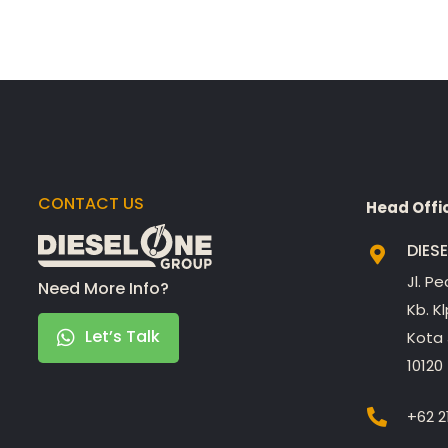
CONTACT US
Head Offi
DIES
Jl. P
Need More Info?
Kb. K
Let’s Talk
Kota 
10120
+62 2