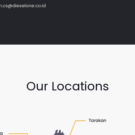
.cs@dieselone.co.id
Our Locations