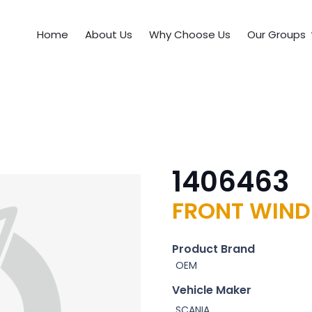
Home
About Us
Why Choose Us
Our Groups
1406463
FRONT WIND
Product Brand
OEM
Vehicle Maker
SCANIA