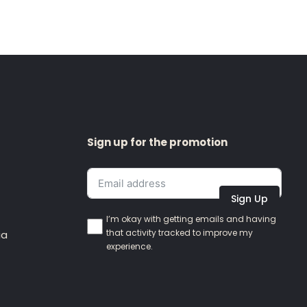
Sign up for the promotion
Sign Up
I’m okay with getting emails and having
that activity tracked to improve my
ia
experience.